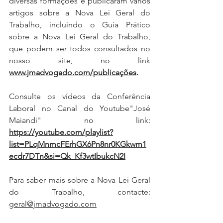
diversas formações e publicaram vários 
artigos sobre a Nova Lei Geral do 
Trabalho, incluindo o Guia Prático 
sobre a Nova Lei Geral do Trabalho, 
que podem ser todos consultados no 
nosso site, no link 
www.jmadvogado.com/publicações
. 
Consulte os vídeos da Conferência 
Laboral no Canal do Youtube"José 
Maiandi" no link: 
https://youtube.com/playlist?
list=PLqMnmcFErhGX6Pn8nr0KGkwm1
ecdr7DTn&si=Qk_Kf3wtIbukcN2I
Para saber mais sobre a Nova Lei Geral 
do Trabalho, contacte: 
geral@jmadvogado.com