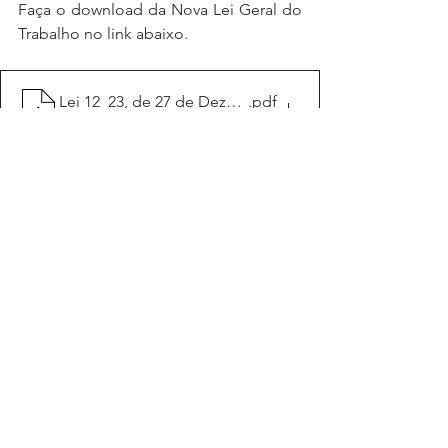
Faça o download da Nova Lei Geral do 
Trabalho no link abaixo.
Lei 12_23, de 27 de Dezembro - Lei Geral do Trabalho
.pdf
Fazer download de PDF • 7.23MB
Notícias JM ADVOGADO
Ver tudo
Posts recentes