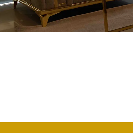
Entre em Contac
Morro Bento, Av. 21 de Janeiro
Centro Empresarial Nice, 1º andar
Luanda, Angola