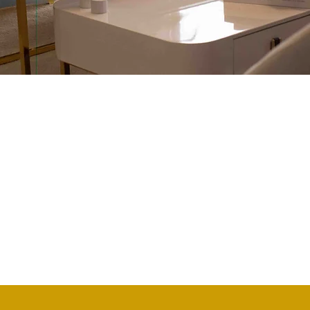
to
+244 939 581 062
, Porta 2
+244 954 357 413