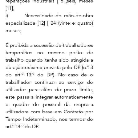
reparações industriais | 6 (seis) meses 
[11];
i)      
Necessidade de mão-de-obra 
especializada 
[12]
 | 24 (vinte e quatro) 
meses;
É proibida a sucessão de trabalhadores 
temporários no mesmo posto de 
trabalho quando tenha sido atingida a 
duração máxima prevista pelo DP (n.º 3 
do art.º 13.º do DP). No caso de o 
trabalhador continuar ao serviço do 
utilizador para além do prazo limite, 
este passa a integrar automaticamente 
o quadro de pessoal da empresa 
utilizadora com base em Contrato por 
Tempo Indeterminado, nos termos do 
art.º 14.º do DP.