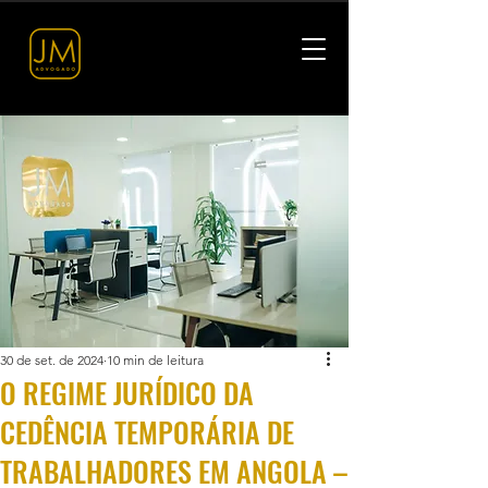
30 de set. de 2024
10 min de leitura
O REGIME JURÍDICO DA
CEDÊNCIA TEMPORÁRIA DE
TRABALHADORES EM ANGOLA –