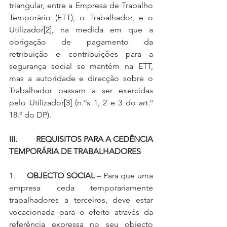
triangular, entre a Empresa de Trabalho 
Temporário (ETT), o Trabalhador, e o 
Utilizador
[2]
, na medida em que a 
obrigação de pagamento da 
retribuição e contribuições para a 
segurança social se mantém na ETT, 
mas a autoridade e direcção sobre o 
Trabalhador passam a ser exercidas 
pelo Utilizador
[3]
 (n.ºs 1, 2 e 3 do art.º 
18.º do DP).
III.         REQUISITOS PARA A CEDÊNCIA 
TEMPORÁRIA DE TRABALHADORES
1.     
OBJECTO SOCIAL 
– Para que uma 
empresa ceda temporariamente 
trabalhadores a terceiros, deve estar 
vocacionada para o efeito através da 
referência expressa no seu objecto 