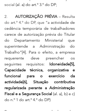
social 
(al. a) do art.º 3.º do DP;
2.     
AUTORIZAÇÃO PRÉVIA
 – Resulta 
do art.º 4.º do DP, que “a
 actividade de 
cedência temporária de trabalhadores 
carece de autorização prévia do Titular 
do Departamento Ministerial que 
superintende a Administração do 
Trabalho”
[4]
. Para o efeito, a empresa 
requerente deve preencher os 
seguintes requisitos: 
Idoneidade
[5]
, 
Capacidade técnica, organizativa e 
funcional para o exercício da 
actividade
[6]
, Situação contributiva 
regularizada perante a Administração 
Fiscal e a Segurança Social
 (al. a), b) e c) 
do n.º 1 do art.º 4.º do DP)