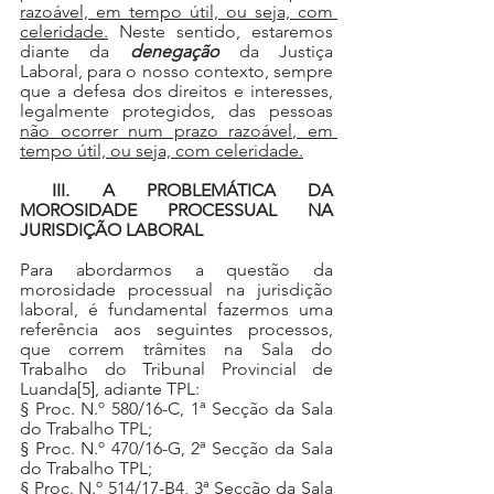
razoável, em tempo útil, ou seja, com 
celeridade.
 Neste sentido, estaremos 
diante da 
denegação
 da Justiça 
Laboral, para o nosso contexto, sempre 
que a defesa dos direitos e interesses, 
legalmente protegidos, das pessoas 
não ocorrer num prazo razoável, em 
tempo útil, ou seja, com celeridade.
III. A PROBLEMÁTICA DA 
MOROSIDADE PROCESSUAL NA 
JURISDIÇÃO LABORAL
Para abordarmos a questão da 
morosidade processual na jurisdição 
laboral, é fundamental fazermos uma 
referência aos seguintes processos, 
que correm trâmites na Sala do 
Trabalho do Tribunal Provincial de 
Luanda
[5]
, adiante TPL:
§ Proc. N.º 580/16-C, 1ª Secção da Sala 
do Trabalho TPL;
§ Proc. N.º 470/16-G, 2ª Secção da Sala 
do Trabalho TPL;
§ Proc. N.º 514/17-B4, 3ª Secção da Sala 