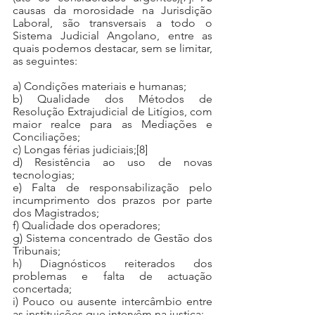
causas da morosidade na Jurisdição 
Laboral, são transversais a todo o 
Sistema Judicial Angolano, entre as 
quais podemos destacar, sem se limitar, 
as seguintes:
a) Condições materiais e humanas;
b) Qualidade dos Métodos de 
Resolução Extrajudicial de Litígios, com 
maior realce para as Mediações e 
Conciliações;
c) Longas férias judiciais;
[8]
d) Resistência ao uso de novas 
tecnologias;
e) Falta de responsabilização pelo 
incumprimento dos prazos por parte 
dos Magistrados;
f) Qualidade dos operadores;
g) Sistema concentrado de Gestão dos 
Tribunais;
h) Diagnósticos reiterados dos 
problemas e falta de actuação 
concertada;
i) Pouco ou ausente intercâmbio entre 
as instituições que intervêm na justiça;