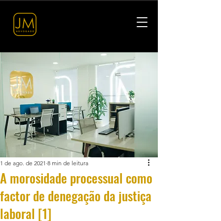
1 de ago. de 2021
8 min de leitura
A morosidade processual como
factor de denegação da justiça
laboral [1]