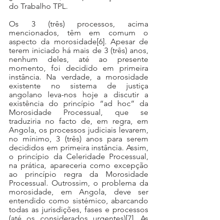
do Trabalho TPL.
Os 3 (três) processos, acima 
mencionados, têm em comum o 
aspecto da morosidade
[6]
. Apesar de 
terem iniciado há mais de 3 (três) anos, 
nenhum deles, até ao presente 
momento, foi decidido em primeira 
instância. Na verdade, a morosidade 
existente no sistema de justiça 
angolano leva-nos hoje a discutir a 
existência do princípio “ad hoc” da 
Morosidade Processual, que se 
traduziria no facto de, em regra, em 
Angola, os processos judiciais levarem, 
no mínimo, 3 (três) anos para serem 
decididos em primeira instância. Assim, 
o princípio da Celeridade Processual, 
na prática, apareceria como excepção 
ao princípio regra da Morosidade 
Processual. Outrossim, o problema da 
morosidade, em Angola, deve ser 
entendido como sistémico, abarcando 
todas as jurisdições, fases e processos 
(até os considerados urgentes)
[7]
. As 