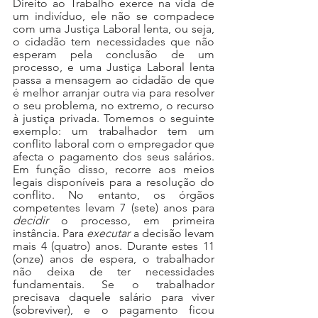
Direito ao Trabalho exerce na vida de 
um indivíduo, ele não se compadece 
com uma Justiça Laboral lenta, ou seja, 
o cidadão tem necessidades que não 
esperam pela conclusão de um 
processo, e uma Justiça Laboral lenta 
passa a mensagem ao cidadão de que 
é melhor arranjar outra via para resolver 
o seu problema, no extremo, o recurso 
à justiça privada. Tomemos o seguinte 
exemplo: um trabalhador tem um 
conflito laboral com o empregador que 
afecta o pagamento dos seus salários. 
Em função disso, recorre aos meios 
legais disponíveis para a resolução do 
conflito. No entanto, os órgãos 
competentes levam 7 (sete) anos para 
decidir
 o processo, em primeira 
instância. Para 
executar
 a decisão levam 
mais 4 (quatro) anos. Durante estes 11 
(onze) anos de espera, o trabalhador 
não deixa de ter necessidades 
fundamentais. Se o trabalhador 
precisava daquele salário para viver 
(sobreviver), e o pagamento ficou 