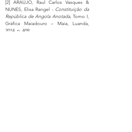
[2]
 ARAÚJO, Raul Carlos Vasques & 
NUNES, Elisa Rangel - 
Constituição da 
República de Angola Anotada
, Tomo I, 
Gráfica Maiadouro – Maia, Luanda, 
2014, p. 409.
[3]
 A Lei Geral do Trabalho (LGT) 
classifica os conflitos laborais como: 
conflito individual de trabalho e 
conflito colectivo de trabalho. Sendo 
que, “É conflito individual de trabalho 
o que surja entre o trabalhador e o 
empregador, por motivos relacionados 
com a constituição, manutenção, 
suspensão e extinção da relação 
jurídico-laboral, ou com a execução do 
contrato de trabalho e a satisfação dos 
direitos e cumprimento das 
obrigações, de uma e de outra parte, 
decorrentes do mesmo contrato, bem 