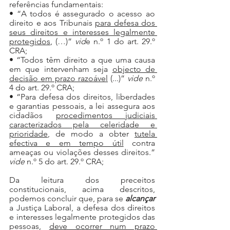
referências fundamentais:
• “A todos é assegurado o acesso ao 
direito e aos Tribunais 
para defesa dos 
seus direitos e interesses legalmente 
protegidos
, (…)” 
vid
e n.º 1 do art. 29.º 
CRA;
• “Todos têm direito a que uma causa 
em que intervenham seja 
objecto de 
decisão em prazo razoável
 (...)” 
vide 
n.º 
4 do art. 29.º CRA;
• “Para defesa dos direitos, liberdades 
e garantias pessoais, a lei assegura aos 
cidadãos 
procedimentos judiciais 
caracterizados pela celeridade e 
prioridade
, de modo a obter 
tutela 
efectiva e em tempo útil
 contra 
ameaças ou violações desses direitos.” 
vide 
n.º 5 do art. 29.º CRA;
Da leitura dos preceitos 
constitucionais, acima descritos, 
podemos concluir que, para se 
alcançar
a Justiça Laboral, a defesa dos direitos 
e interesses legalmente protegidos das 
pessoas, 
deve ocorrer num prazo 