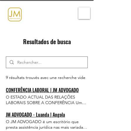
Resultados de busca
9 résultats trouvés avec une recherche vide
CONFERÊNCIA LABORAL | JM ADVOGADO
O ESTADO ACTUAL DAS RELAÇÕES
LABORAIS SOBRE A CONFERÊNCIA Um
ano após publicação da Lei Geral do
Trabalho e, aproximadamente, em relação
JM ADVOGADO - Luanda | Angola
ao Código de Processo do Trabalho, é
O JM ADVOGADO é um escritório que
possível constatarmos lacunas, imprecisões
presta assistência jurídica nas mais variadas
e até mesmo incoerências em vários